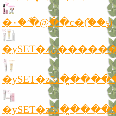
�׳ާ�۰�@��ϲ�ް(��ݸ)