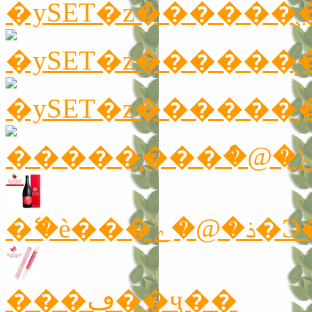
�ޭ�è���
���ڥ��ҷ��