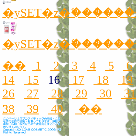
�ySET�z�ޭ���ް�
��
1
2
3
4
5
6
14
15
16
17
18
19
26
27
28
29
30
31
38
39
40
��