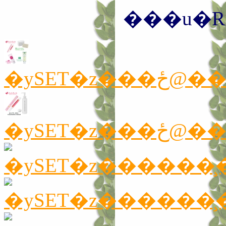
���u�R
�ySET