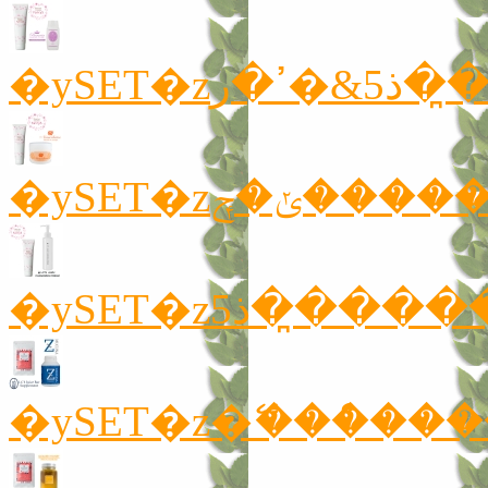
�ySET�z�ޭ���ް��