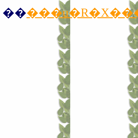
��
���u�R�X���